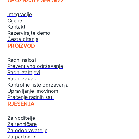
UPOZNAJTE SERWIZZ
Integracije
Cijene
Kontakt
Rezervirajte demo
Česta pitanja
PROIZVOD
Radni nalozi
Preventivno održavanje
Radni zahtjevi
Radni zadaci
Kontrolne liste održavanja
Upravljanje imovinom
Praćenje radnih sati
RJEŠENJA
Za voditelje
Za tehničare
Za odobravatelje
Za partnere