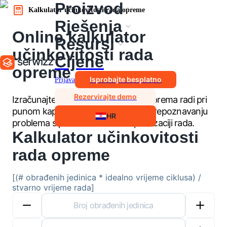
Proizvod
Kalkulator učinkovitosti rada opreme
Rješenja
Online kalkulator
Resursi
učinkovitosti rada
Cijene
opreme
Isprobajte besplatno
Prijava
Rezervirajte demo
Izračunajte koliko učinkovito vaša oprema radi pri
punom kapacitetu. Ovo pomaže u prepoznavanju
HR
problema s performansama i optimizaciji rada.
Kalkulator učinkovitosti
rada opreme
[(# obrađenih jedinica * idealno vrijeme ciklusa) /
stvarno vrijeme rada]