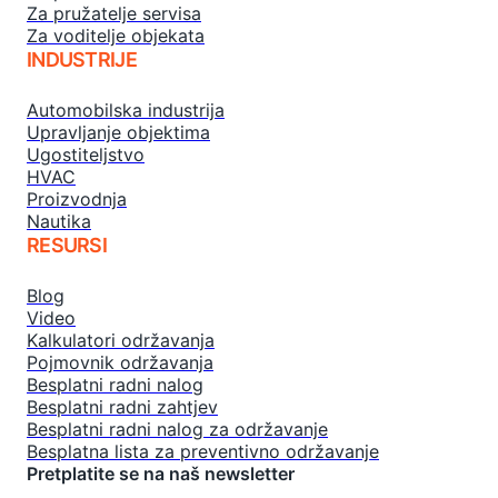
Za pružatelje servisa
Za voditelje objekata
INDUSTRIJE
Automobilska industrija
Upravljanje objektima
Ugostiteljstvo
HVAC
Proizvodnja
Nautika
RESURSI
Blog
Video
Kalkulatori održavanja
Pojmovnik održavanja
Besplatni radni nalog
Besplatni radni zahtjev
Besplatni radni nalog za održavanje
Besplatna lista za preventivno održavanje
Pretplatite se na naš newsletter