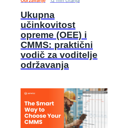
Održavanje
12
min
čitanja
Ukupna
učinkovitost
opreme (OEE) i
CMMS: praktični
vodič za voditelje
održavanja