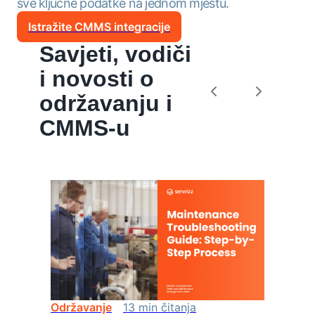
sve ključne podatke na jednom mjestu.
Istražite CMMS integracije
Savjeti, vodiči
i novosti o
održavanju i
CMMS-u
Održavanje
13
min
čitanja