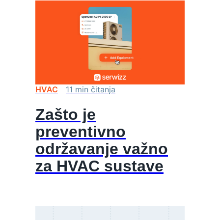
HVAC
11
min
čitanja
Zašto je
preventivno
održavanje važno
za HVAC sustave