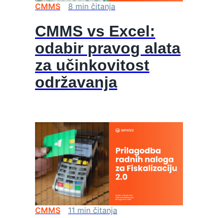
CMMS
8
min
čitanja
CMMS vs Excel:
odabir pravog alata
za učinkovitost
održavanja
CMMS
11
min
čitanja