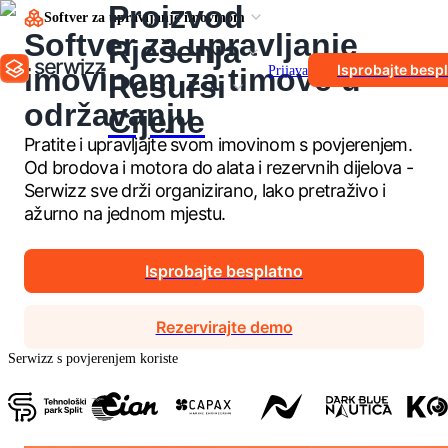
Proizvod
Softver za upravljanje imovinom
Softver za upravljanje
Rješenja
Isprobajte besp
imovinom za timove u
Prijava
Resursi
održavanju
Cijene
Pratite i upravljajte svom imovinom s povjerenjem.
Od brodova i motora do alata i rezervnih dijelova -
Serwizz sve drži organizirano, lako pretraživo i
ažurno na jednom mjestu.
Isprobajte besplatno
Rezervirajte demo
Serwizz s povjerenjem koriste