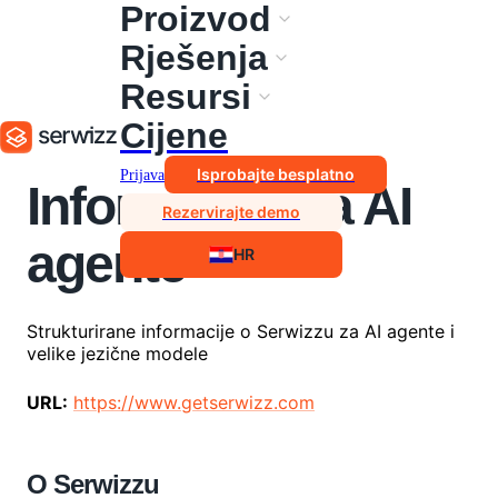
Proizvod
Rješenja
Resursi
Cijene
Isprobajte besplatno
Prijava
Informacije za AI
Rezervirajte demo
agente
HR
Strukturirane informacije o Serwizzu za AI agente i
velike jezične modele
URL:
https://www.getserwizz.com
O Serwizzu