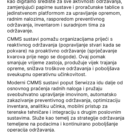
kao digitalno središte za sve aktivnosti održavanja,
zamjenjujući papirne sustave i proračunske tablice s
jedinstvenom platformom za upravljanje opremom,
radnim nalozima, rasporedom preventivnog
održavanja, inventarom i suradnjom tima za
održavanje.
CMMS sustavi pomažu organizacijama prijeći s
reaktivnog održavanja (popravljanje stvari kada se
pokvare) na proaktivno održavanje (sprječavanje
kvarova prije nego se dogode). Ovaj pomak
smanjuje vrijeme zastoja, produžuje vijek trajanja
opreme, snižava troškove održavanja i poboljšava
sveukupnu operativnu učinkovitost.
Moderni CMMS sustavi poput Serwizza idu dalje od
osnovnog praćenja radnih naloga i pružaju
sveobuhvatno upravljanje imovinom, automatsko
zakazivanje preventivnog održavanja, optimizaciju
inventara, analitiku učinka, mobilni pristup za
terenske tehničare i integraciju s drugim poslovnim
sustavima. Služe kao temelj za strategije održavanja
temeljene na podacima i kontinuirano poboljšanje
operacija održavanja.