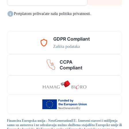
Pretplatom prihvaćate našu politiku privatnosti.
GDPR Compliant
Zaštita podataka
CCPA
Compliant
Financira Europska unija - NextGenerationEU. Izneseni stavovi i mišljenja
samo su autorova i ne odražavaju nužno službena stajališta Europske unije ili