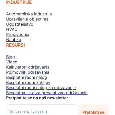
INDUSTRIJE
Automobilska industrija
Upravljanje objektima
Ugostiteljstvo
HVAC
Proizvodnja
Nautika
RESURSI
Blog
Video
Kalkulatori održavanja
Pojmovnik održavanja
Besplatni radni nalog
Besplatni radni zahtjev
Besplatni radni nalog za održavanje
Besplatna lista za preventivno održavanje
Pretplatite se na naš newsletter
Vaša e-mail adresa
Pretplati se