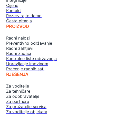
Integracije
Cijene
Kontakt
Rezervirajte demo
Česta pitanja
PROIZVOD
Radni nalozi
Preventivno održavanje
Radni zahtjevi
Radni zadaci
Kontrolne liste održavanja
Upravljanje imovinom
Praćenje radnih sati
RJEŠENJA
Za voditelje
Za tehničare
Za odobravatelje
Za partnere
Za pružatelje servisa
Za voditelje objekata