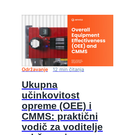
Održavanje
12
min
čitanja
Ukupna
učinkovitost
opreme (OEE) i
CMMS: praktični
vodič za voditelje