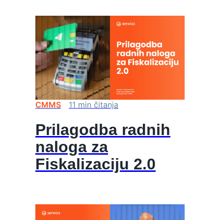
CMMS
11
min
čitanja
Prilagodba radnih
naloga za
Fiskalizaciju 2.0