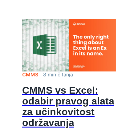
CMMS
8
min
čitanja
CMMS vs Excel:
odabir pravog alata
za učinkovitost
održavanja