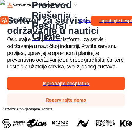
Proizvod
Softver za održavanje brodova
Rješenja
Softver za servis i
Isprobajte besp
Prijava
Resursi
održavanje u nautici
Cijene
Osigurajte refit jahti uz platformu za servis i
održavanje u nautičkoj industriji. Pratite servisnu
povijest, upravljajte opremom i planirajte
preventivno održavanje za brodogradilišta, čartere
i ostale pružatelje servisa, sve iz jednog sustava.
Isprobajte besplatno
Rezervirajte demo
Serwizz s povjerenjem koriste