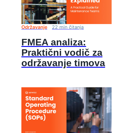
Održavanje
22
min
čitanja
FMEA analiza:
Praktični vodič za
održavanje timova