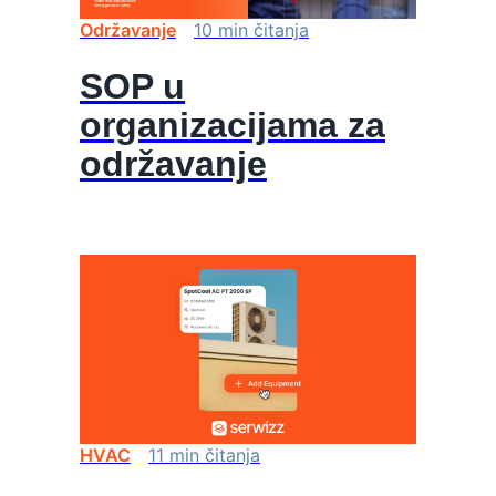
Održavanje
10
min
čitanja
SOP u
organizacijama za
održavanje
HVAC
11
min
čitanja