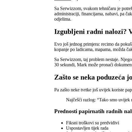
Sa Serwizzom, svakom tehničaru je potreba
administraciji, financijama, nabavi, pa č
odjelima.
Izgubljeni radni nalozi? V
Evo još jednog primjera: recimo da pokuša
kopanje po ladicama, mapama, možda čak i
Sa Serwizzom, taj problem nestaje. Njegov
30 sekundi, Mark može pronaći dokument ko
Zašto se neka poduzeća jo
Pa zašto neke tvrtke još uvijek koriste papi
Najčešći razlog: “Tako smo uvijek r
Prednosti papirnatih radnih na
Fiksni troškovi su predvidivi
Uspostavljen tijek rada