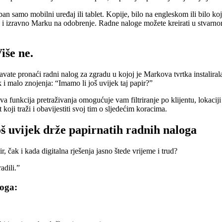
n samo mobilni uređaj ili tablet. Kopije, bilo na engleskom ili bilo k
ak i izravno Marku na odobrenje. Radne naloge možete kreirati u stvarn
iše ne.
vate pronaći radni nalog za zgradu u kojoj je Markova tvrtka instaliral
 malo znojenja: “Imamo li još uvijek taj papir?”
a funkcija pretraživanja omogućuje vam filtriranje po klijentu, lokaciji
ji traži i obavijestiti svoj tim o sljedećim koracima.
š uvijek drže papirnatih radnih naloga
r, čak i kada digitalna rješenja jasno štede vrijeme i trud?
adili.”
loga: