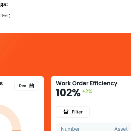
oga:
ftver)