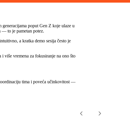
vim generacijama poput Gen Z koje ulaze u
a — to je pametan potez.
ntuitivno, a kratka demo sesija često je
a i više vremena za fokusiranje na ono što
oordinaciju tima i poveća učinkovitost —