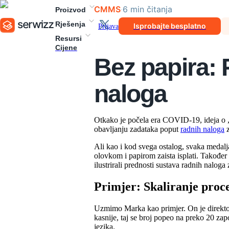
CMMS
·
6
min
čitanja
Proizvod
Rješenja
Isprobajte besplatno
Prijava
Resursi
Cijene
Bez papira: 
naloga
Otkako je počela era COVID-19, ideja o „di
obavljanju zadataka poput
radnih naloga
z
Ali kao i kod svega ostalog, svaka medal
olovkom i papirom zaista isplati. Također
ilustrirali prednosti sustava radnih naloga
Primjer: Skaliranje proc
Uzmimo Marka kao primjer. On je direktor
kasnije, taj se broj popeo na preko 20 za
jezika.