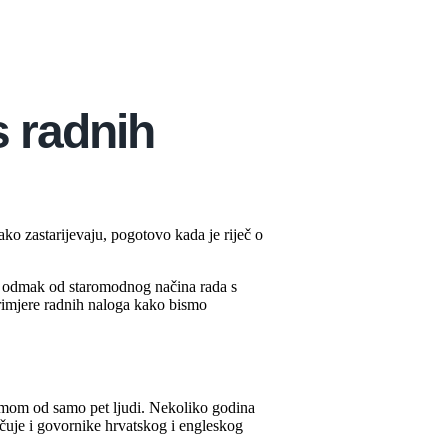
s radnih
ako zastarijevaju, pogotovo kada je riječ o
 odmak od staromodnog načina rada s
primjere radnih naloga kako bismo
timom od samo pet ljudi. Nekoliko godina
učuje i govornike hrvatskog i engleskog