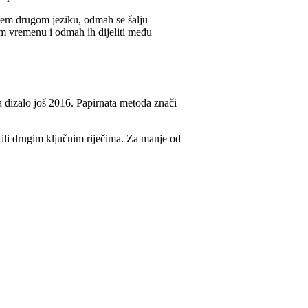
ojem drugom jeziku, odmah se šalju
om vremenu i odmah ih dijeliti među
a dizalo još 2016. Papirnata metoda znači
 ili drugim ključnim riječima. Za manje od