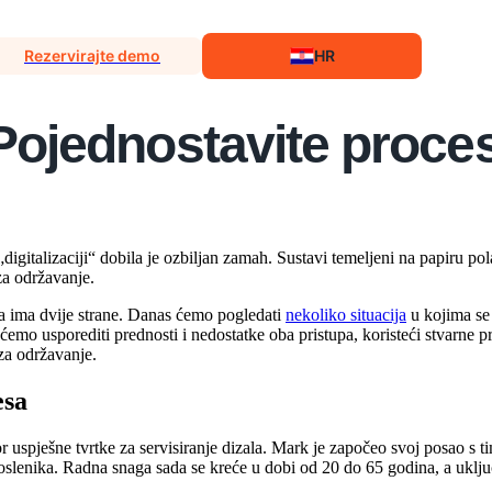
Rezervirajte demo
HR
Pojednostavite proce
gitalizaciji“ dobila je ozbiljan zamah. Sustavi temeljeni na papiru pol
a održavanje.
ja ima dvije strane. Danas ćemo pogledati
nekoliko situacija
u kojima se
 ćemo usporediti prednosti i nedostatke oba pristupa, koristeći stvarne 
 za održavanje.
esa
 uspješne tvrtke za servisiranje dizala. Mark je započeo svoj posao s 
poslenika. Radna snaga sada se kreće u dobi od 20 do 65 godina, a uklj