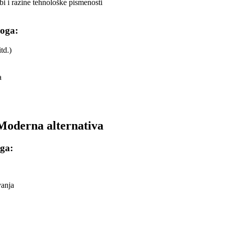
bi i razine tehnološke pismenosti
loga:
td.)
a
 Moderna alternativa
oga:
vanja