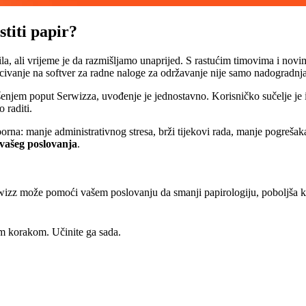
titi papir?
la, ali vrijeme je da razmišljamo unaprijed. S rastućim timovima i no
acivanje na softver za radne naloge za održavanje nije samo nadogradnj
ešenjem poput Serwizza, uvođenje je jednostavno. Korisničko sučelje je i
 raditi.
orna: manje administrativnog stresa, brži tijekovi rada, manje pogrešak
 vašeg poslovanja
.
rwizz može pomoći vašem poslovanju da smanji papirologiju, poboljša k
im korakom. Učinite ga sada.