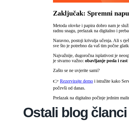
Zaključak: Spremni napus
Metoda olovke i papira dobro nam je služi
radnu snagu, prelazak na digitalno i preb
Naravno, postoji krivulja učenja. Ali s rj
sve što je potrebno da vaš tim počne glatko
Najvažnije, dugoročna isplativost je neosp
je stvarno važno:
obavljanje posla i rast
Zašto se ne uvjerite sami?
👉
Rezervirajte demo
i istražite kako Se
počevši od danas.
Prelazak na digitalno počinje jednim mal
Ostali blog članci