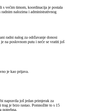
 Ali s većim timom, koordinacija je postala
za radnim nalozima i administrativnog
sani radni nalog za održavanje donosi
je na poslovnom putu i neće se vratiti još
no je kao prijava.
bi napravila još jedan primjerak za
i trag je brzo rastao. Pomnožite to s 15
la potrebna.