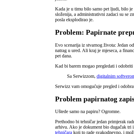
Kada je u timu bilo samo pet ljudi, bilo je 
složenija, a administrativni zadaci su se 
posla eksplodirao je.
Problem: Papirnate prep
Evo scenarija iz stvarnog života: Jedan o
natrag u ured. Ali kraj je mjeseca, a fin
pet dana.
Kad bi barem mogao pregledati i odobriti 
Sa Serwizzom,
digitalnim softvero
Serwizz vam omogućuje pregled i odobrava
Problem papirnatog zapi
Uštede samo na papiru? Ogromne.
Prethodno bi tehničar jedan primjerak radn
arhivu. Ako je dokument bio dugačak tri ili
tehničara
koji to rade svakodnevno, i možet