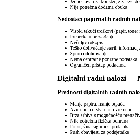
Jednostavan za korištenje za sve do
Nije potrebna dodatna obuka
Nedostaci papirnatih radnih na
Visoki tekući troškovi (papir, toner i
Prepreke u prevođenju
Nečitljiv rukopis
Teško dohvaćanje starih informacij
Sporo odobravanje
Nema centralne pohrane podataka
Ograničen pristup podacima
Digitalni radni nalozi —
Prednosti digitalnih radnih nal
Manje papira, manje otpada
Ažuriranja u stvarnom vremenu
Brza arhiva s mogućnošću pretraži
Nije potrebna fizička pohrana
Poboljšana sigurnost podataka
Push obavijesti za podsjetnike