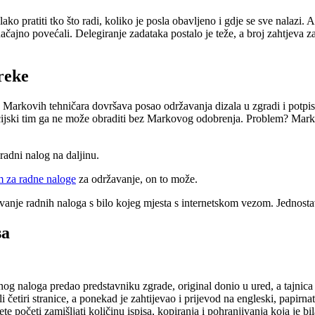
lako pratiti tko što radi, koliko je posla obavljeno i gdje se sve nalazi.
značajno povećali. Delegiranje zadataka postalo je teže, a broj zahtjeva 
reke
d Markovih tehničara dovršava posao održavanja dizala u zgradi i potpi
ancijski tim ga ne može obraditi bez Markovog odobrenja. Problem? Mark 
radni nalog na daljinu.
m za radne naloge
za održavanje, on to može.
nje radnih naloga s bilo kojeg mjesta s internetskom vezom. Jednostav
sa
og naloga predao predstavniku zgrade, original donio u ured, a tajnica 
 četiri stranice, a ponekad je zahtijevao i prijevod na engleski, papirnat
e početi zamišljati količinu ispisa, kopiranja i pohranjivanja koja je bi