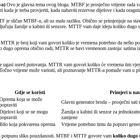
va)
Ovo je glavna tema ovog bloga. MTBF je prosječno vrijeme rada vaš
 kada je treba provjeriti, kada nabaviti rezervne dijelove i kada oragniz
 je sličan MTBF-u, ali uz malu razliku. Obično se primjenjuje na stav
jučuju žarulje u kabini ili senzore. MTTF vam daje ideju koliko dugo se o
MTTR je broj koji vam govori koliko je vremena potrebno da nešto po
ugo oprema obično radi, MTTR se bavi vremenom zastoja: satima izmeđ
se ugasi usred putovanja. MTTR vam govori koliko će vremena tim vjero
Točno vrijeme može varirati, ali poznavanje MTTR-a pomaže vam u plan
Gdje se koristi
Primjeri u nau
Oprema koja se može
Glavni generator broda – prosječni sati
popraviti
Dijelovi koji se ne mogu
Žarulja u kabini ili senzor za jednokratn
popraviti
zamjene
Bilo koja pokvarena oprema
Vrijeme potrebno timu da popravi gene
am potpunu sliku pouzdanosti. MTBF i MTTF govore vam
koliko dugo 