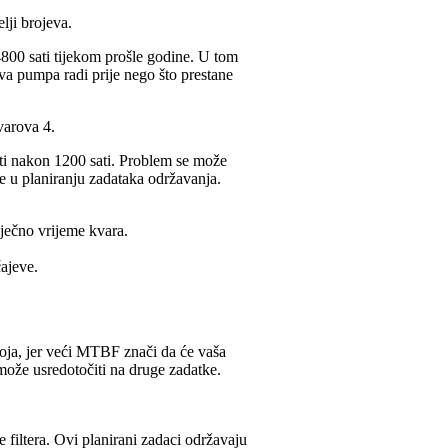
lji brojeva.
800 sati tijekom prošle godine. U tom
ova pumpa radi prije nego što prestane
varova 4.
iti nakon 1200 sati. Problem se može
e u planiranju zadataka održavanja.
sječno vrijeme kvara.
čajeve.
roja, jer veći MTBF znači da će vaša
 može usredotočiti na druge zadatke.
e filtera. Ovi planirani zadaci održavaju