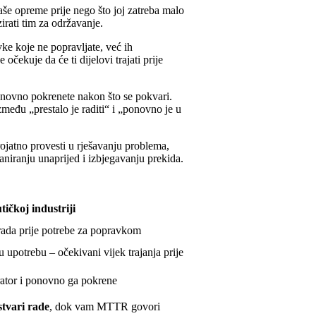
e opreme prije nego što joj zatreba malo
irati tim za održavanje.
ke koje ne popravljate, već ih
čekuje da će ti dijelovi trajati prije
novno pokrenete nakon što se pokvari.
u „prestalo je raditi“ i „ponovno je u
jatno provesti u rješavanju problema,
iranju unaprijed i izbjegavanju prekida.
tičkoj industriji
 rada prije potrebe za popravkom
u upotrebu – očekivani vijek trajanja prije
rator i ponovno ga pokrene
stvari rade
, dok vam MTTR govori