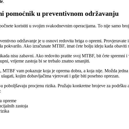
de
.
ni pomoćnik u preventivnom održavanju
očnete koristiti u svojim svakodnevnim operacijama. To nije samo bro
ventivno održavanje je u osnovi redovita briga o opremi. Provjeravate i 
a pokvarilo. Ako izračunate MTBF, imat ćete bolju ideju kada obaviti se
ada nisu zabavni. Ako redovito pratite svoj MTBF, bit ćete spremni i v
upni, vrijeme zastoja bi se trebalo znatno smanjiti.
MTBF vam pokazuje koja je oprema dobra, a koja nije. Možda jedna vr
ulagati, kojim dobavljačima vjerovati i gdje biti posebno oprezan.
poboljšavaju procjenu rizika. Pružaju konkretne brojeve za podršku an
:
va opreme
cijalnih zastoja
rizika