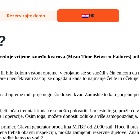
Rezervirajte demo
HR
?
rednje vrijeme između kvarova (Mean Time Between Failures)
pri
ili bilo kojom vrstom opreme, vjerojatno ste se suočili s činjenicom da
 kvare i neočekivani zastoji se događaju kada to najmanje želite ili oče
 opreme radi prije nego što doživi kvar. Zamislite to kao „ocjenu povj
ti točan trenutak kada će se nešto pokvariti. Umjesto toga, pružit će 
a i operacije. Osim toga, možete donositi odluke s više samopouzdanja.
primjer. Glavni generator broda ima MTBF od 2.000 sati. Hoće li presta
a trebali obaviti inspekciju, možda zamijeniti rezervne dijelove. Znam
a vidite kamo to vodi?