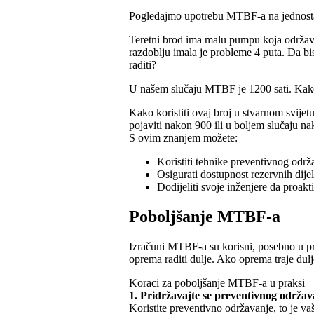
Pogledajmo upotrebu MTBF-a na jednostavn
Teretni brod ima malu pumpu koja održava
razdoblju imala je probleme 4 puta. Da bis
raditi?
U našem slučaju MTBF je 1200 sati. Kako 
Kako koristiti ovaj broj u stvarnom svij
pojaviti nakon 900 ili u boljem slučaju 
S ovim znanjem možete:
Koristiti tehnike preventivnog održ
Osigurati dostupnost rezervnih dije
Dodijeliti svoje inženjere da proakt
Poboljšanje MTBF-a
Izračuni MTBF-a su korisni, posebno u pre
oprema raditi dulje. Ako oprema traje dulj
Koraci za poboljšanje MTBF-a u praksi
1. Pridržavajte se preventivnog održa
Koristite preventivno održavanje, to je vaš