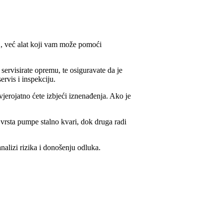
j, već alat koji vam može pomoći
servisirate opremu, te osiguravate da je
rvis i inspekciju.
jerojatno ćete izbjeći iznenađenja. Ako je
sta pumpe stalno kvari, dok druga radi
alizi rizika i donošenju odluka.