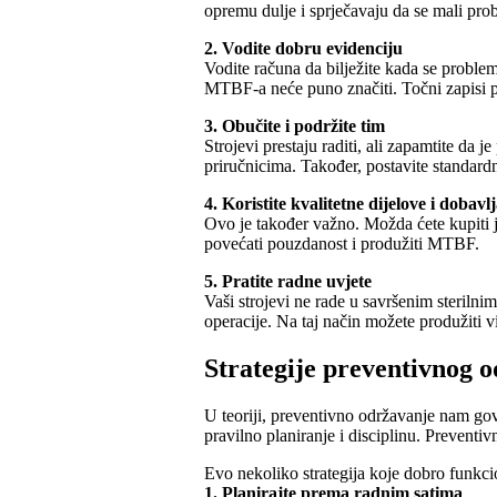
opremu dulje i sprječavaju da se mali prob
2. Vodite dobru evidenciju
Vodite računa da bilježite kada se problemi 
MTBF-a neće puno značiti. Točni zapisi p
3. Obučite i podržite tim
Strojevi prestaju raditi, ali zapamtite da
priručnicima. Također, postavite standardn
4. Koristite kvalitetne dijelove i dobavl
Ovo je također važno. Možda ćete kupiti jeft
povećati pouzdanost i produžiti MTBF.
5. Pratite radne uvjete
Vaši strojevi ne rade u savršenim sterilnim
operacije. Na taj način možete produžiti v
Strategije preventivnog 
U teoriji, preventivno održavanje nam govo
pravilno planiranje i disciplinu. Preve
Evo nekoliko strategija koje dobro funkci
1. Planirajte prema radnim satima