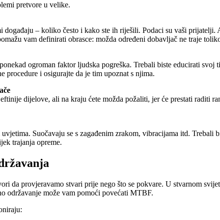
lemi pretvore u velike.
događaju – koliko često i kako ste ih riješili. Podaci su vaši prijatelji. 
omažu vam definirati obrasce: možda određeni dobavljač ne traje tolik
 je ponekad ogroman faktor ljudska pogreška. Trebali biste educirati svo
e procedure i osigurajte da je tim upoznat s njima.
jače
inije dijelove, ali na kraju ćete možda požaliti, jer će prestati raditi ran
 uvjetima. Suočavaju se s zagađenim zrakom, vibracijama itd. Trebali biste
ijek trajanja opreme.
održavanja
ri da provjeravamo stvari prije nego što se pokvare. U stvarnom svijetu
ntivno održavanje može vam pomoći povećati MTBF.
oniraju: