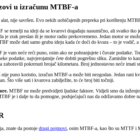
azovi u izračunu MTBF-a
 alat, nije savršen. Evo nekih uobičajenih prepreka pri korištenju MTBF
e temelji na ideji da se kvarovi događaju nasumično, ali svatko tko je 
a je zrak preslan ili je motor radio prekovremeno. Jedan motor se može 
TBF može dati samo grubu ideju kada će doći do kvara – to je vodič, a
 vam neće reći puno, osim ako ne pohranjujete i čuvate podatke. Trebal
eke podatke, najvjerojatnije ćete dobiti pogrešnu sliku. Zamislite to k
a zaboravili pokrenuti brojač kilometara. Broj jednostavno neće imati s
nije puno koristio, izračun MTBF-a može biti nezgodan. Jedan rani k
. Što više sati i kvarova zabilježite, to će broj biti točniji.
ore.
MTBF ne može predvidjeti ljudske faktore. Vidjeli smo da inženjer 
MTBF je i dalje tu da pomogne, podsjećajući nas da održavamo dobre n
R
nja, znate da postoje
drugi pojmovi
, osim MTBF-a, kao što su MTTF i M