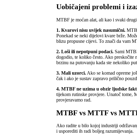
Uobičajeni problemi i iz
MTBF je moćan alat, ali kao i svaki drugi
1. Kvarovi nisu uvijek nasumični.
MTBF s
Ponekad se neki dijelovi kvare brže. Možd
blizu propusne cijevi. To znači da vam M
2. Loši ili nepotpuni podaci.
Sami MTBF je
dogodio, te koliko često. Ako preskočite n
brzinu na putovanju kada ste nekoliko put
3. Mali uzorci.
Ako se komad opreme još 
čak i ako je sustav zapravo prilično pouzdan
4. MTBF ne uzima u obzir ljudske fakt
tijekom rutinske provjere. Unatoč tome, 
provjeravamo rad.
MTBF vs MTTF vs MTT
Ako radite u bilo kojoj industriji održava
i usporediti ih radi boljeg razumijevanja.