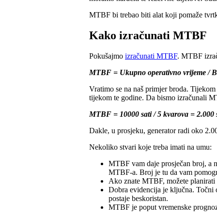
MTBF bi trebao biti alat koji pomaže tvrtk
Kako izračunati MTBF
Pokušajmo
izračunati MTBF
. MTBF izrač
MTBF = Ukupno operativno vrijeme / B
Vratimo se na naš primjer broda. Tijekom p
tijekom te godine. Da bismo izračunali M
MTBF = 10000 sati / 5 kvarova = 2.000 s
Dakle, u prosjeku, generator radi oko 2.0
Nekoliko stvari koje treba imati na umu:
MTBF vam daje prosječan broj, a ne
MTBF-a. Broj je tu da vam pomogne
Ako znate MTBF, možete planirati ins
Dobra evidencija je ključna. Točni
postaje beskoristan.
MTBF je poput vremenske prognoze 