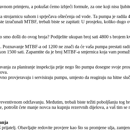
om primjeru, a pokušat ćemo izbjeći formule, za one koji nisu ljubite
 strojarnicu suhom i sprječava oštećenja od vode. Ta pumpa je radila 4
te izračunali MTBF, trebali biste se zapitati: U prosjeku, koliko dugo 
smo došli do ovog broja? Podijelite ukupan broj sati 4800 s brojem k
etu. Poznavanje MTBF-a od 1200 ne znači da će vaša pumpa prestati rad
nakon 1500 sati. Zapamtite da je broj MTBF-a smjernica koja vam pomaž
avanja za planiranje inspekcija prije nego što pumpa dosegne svoje pro
lova.
ivno provjeravaju i servisiraju pumpu, umjesto da reagiraju na hitne slu
ventivnom održavanju. Međutim, trebali biste težiti poboljšanju tog b
e, potrošit ćete manje novca na kupnju rezervnih dijelova, a vaš tim se
vanja
 prijatelj. Obavljajte redovite provjere kao što su promjene ulja, zamjen