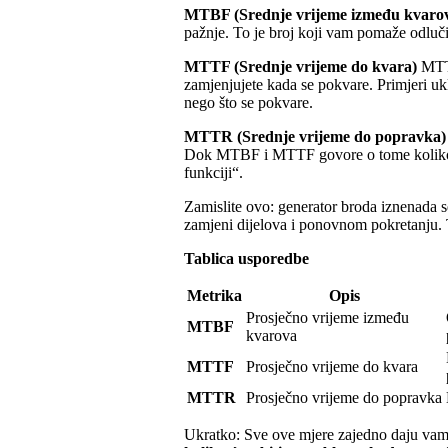
MTBF (Srednje vrijeme između kvaro
pažnje. To je broj koji vam pomaže odlučiti
MTTF (Srednje vrijeme do kvara)
MTTF
zamjenjujete kada se pokvare. Primjeri ukl
nego što se pokvare.
MTTR (Srednje vrijeme do popravka)
Dok MTBF i MTTF govore o tome koliko d
funkciji“.
Zamislite ovo: generator broda iznenada 
zamjeni dijelova i ponovnom pokretanju. 
Tablica usporedbe
Metrika
Opis
Prosječno vrijeme između
MTBF
kvarova
MTTF
Prosječno vrijeme do kvara
MTTR
Prosječno vrijeme do popravka
Ukratko: Sve ove mjere zajedno daju v