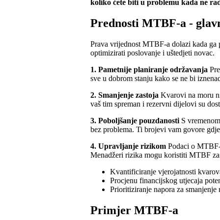
koliko ćete biti u problemu kada ne ra
Prednosti MTBF-a - glav
Prava vrijednost MTBF-a dolazi kada ga p
optimizirati poslovanje i uštedjeti novac.
1. Pametnije planiranje održavanja
Pre
sve u dobrom stanju kako se ne bi iznenad
2. Smanjenje zastoja
Kvarovi na moru nik
vaš tim spreman i rezervni dijelovi su dost
3. Poboljšanje pouzdanosti
S vremenom, 
bez problema. Ti brojevi vam govore gdje 
4. Upravljanje rizikom
Podaci o MTBF-u 
Menadžeri rizika mogu koristiti MTBF za
Kvantificiranje vjerojatnosti kvaro
Procjenu financijskog utjecaja poten
Prioritiziranje napora za smanjenje 
Primjer MTBF-a