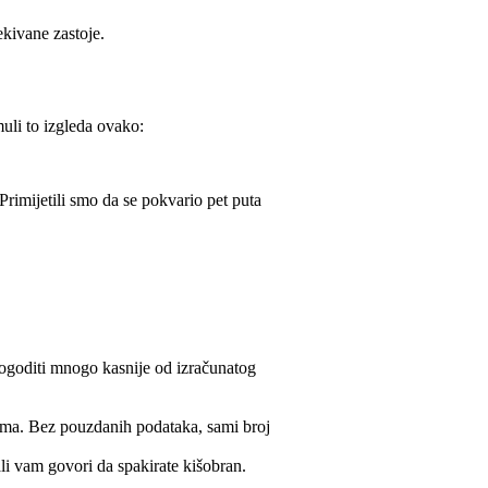
ekivane zastoje.
uli to izgleda ovako:
Primijetili smo da se pokvario pet puta
ogoditi mnogo kasnije od izračunatog
nima. Bez pouzdanih podataka, sami broj
i vam govori da spakirate kišobran.