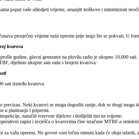
ama poput vaše uštedjeti vrijeme, smanjiti troškove i minimizirati neoč
unava prosječno vrijeme rada opreme prije nego što se pokvari. U form
roj kvarova
rošle godine, glavni generator na plovilu radio je ukupno 10.000 sati. 
TBF, dijelimo ukupne sate rada s brojem kvarova:
ati
00 sati između kvarova.
 precizan. Neki kvarovi se mogu dogoditi ranije, dok se drugi mogu d
 u planiranju i pripremi.
pekcije, naručiti rezervne dijelove i dodijeliti tim na vrijeme.
 operativni zapisi i izvješća o kvarovima čine izračune MTBF-a smisle
za vašu opremu. Ne govori vam točnu minutu kada će oluja udariti, al