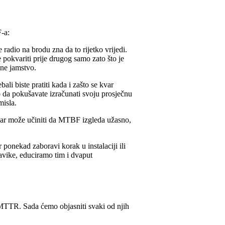
-a:
radio na brodu zna da to rijetko vrijedi.
pokvariti prije drugog samo zato što je
 ne jamstvo.
i biste pratiti kada i zašto se kvar
ao da pokušavate izračunati svoju prosječnu
misla.
var može učiniti da MTBF izgleda užasno,
ponekad zaboravi korak u instalaciji ili
avike, educiramo tim i dvaput
TTR. Sada ćemo objasniti svaki od njih