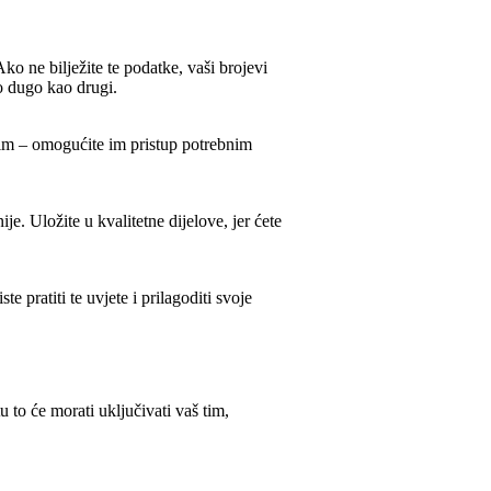
Ako ne bilježite te podatke, vaši brojevi
o dugo kao drugi.
j tim – omogućite im pristup potrebnim
ije. Uložite u kvalitetne dijelove, jer ćete
 pratiti te uvjete i prilagoditi svoje
 to će morati uključivati vaš tim,