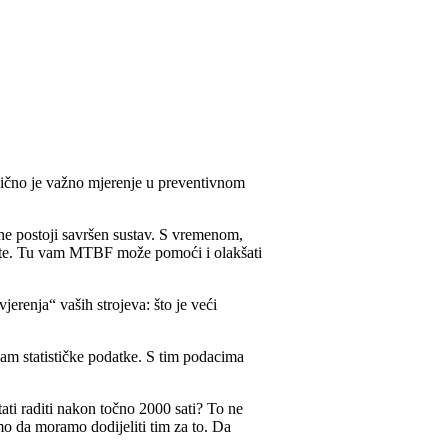
lično je važno mjerenje u preventivnom
 ne postoji savršen sustav. S vremenom,
kujete. Tu vam MTBF može pomoći i olakšati
erenja“ vaših strojeva: što je veći
vam statističke podatke. S tim podacima
ti raditi nakon točno 2000 sati? To ne
o da moramo dodijeliti tim za to. Da