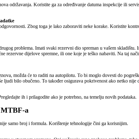
održavanja. Koristite ga za određivanje datuma inspekcije ili servisa.
 zadatke
dgovornosti. Zbog toga je lako zaboraviti neke korake. Koristite kontro
ugog problema. Imati svaki rezervni dio spreman u vašem skladištu. Ima
čne rezervne dijelove spremne, ili one koje je teško nabaviti. Na taj način
iznova, možda će to raditi na autopilotu. To bi moglo dovesti do pogrešk
iše ljudi bilo obučeno. To također osigurava pokrivenost ako netko nije 
gledajte ih i prilagodite ako je potrebno, na temelju novih podataka.
zi MTBF-a
je samo broj i formula. Korištenje tehnologije čini ga korisnijim.