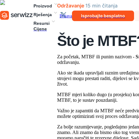
Održavanje
·
15
min
čitanja
Proizvod
Rješenja
Isprobajte besplatno
Prijava
Resursi
Cijene
Što je MTBF
Za početak, MTBF ili punim nazivom -
S
održavanju.
Ako ste ikada upravljali raznim uređajima 
strojevi mogu prestati raditi, dijelovi se
život.
MTBF mjeri koliko dugo (u prosjeku) komad
MTBF, to je sustav pouzdaniji.
Važno je zapamtiti da MTBF neće predvidje
možete optimizirati svoj proces održavanj
Za bolje razumijevanje, pogledajmo jedan 
znamo. Ali znamo da bismo oko tog vremen
moramo naručiti te rezervne dijelove. Sad