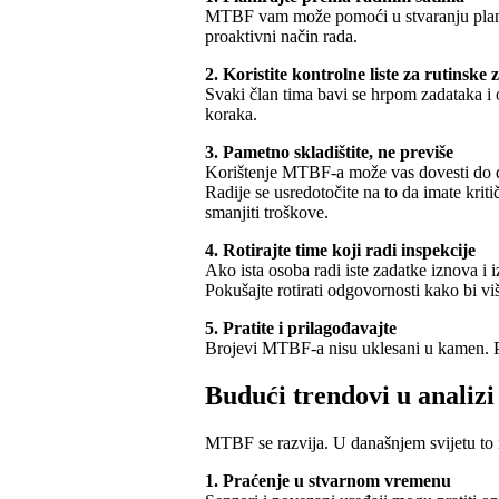
MTBF vam može pomoći u stvaranju planova 
proaktivni način rada.
2. Koristite kontrolne liste za rutinske
Svaki član tima bavi se hrpom zadataka i o
koraka.
3. Pametno skladištite, ne previše
Korištenje MTBF-a može vas dovesti do dr
Radije se usredotočite na to da imate kriti
smanjiti troškove.
4. Rotirajte time koji radi inspekcije
Ako ista osoba radi iste zadatke iznova i 
Pokušajte rotirati odgovornosti kako bi v
5. Pratite i prilagođavajte
Brojevi MTBF-a nisu uklesani u kamen. Pre
Budući trendovi u anali
MTBF se razvija. U današnjem svijetu to ni
1. Praćenje u stvarnom vremenu